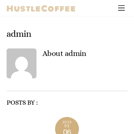
Skip
HustleCoffee
Men
to
content
admin
About
admin
POSTS BY :
2020
02
06